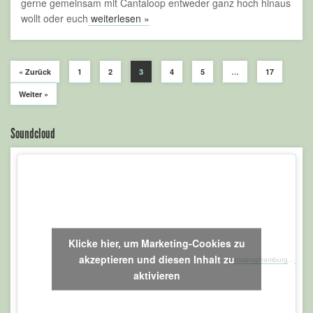
gerne gemeinsam mit Cantaloop entweder ganz hoch hinaus
wollt oder euch
weiterlesen »
« Zurück
1
2
3
4
5
…
17
Weiter »
Soundcloud
Klicke hier, um Marketing-Cookies zu
akzeptieren und diesen Inhalt zu
cantaloophamburg
·
Kalei
aktivieren