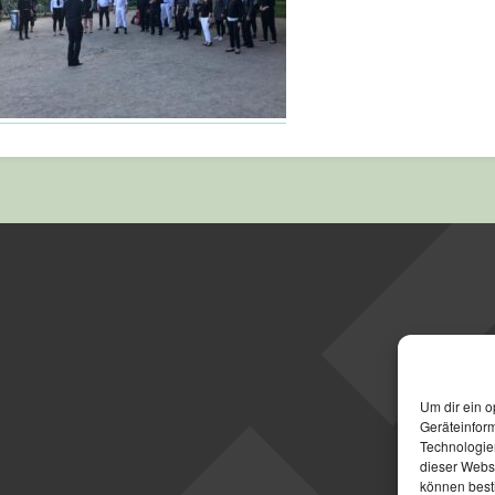
Um dir ein o
Geräteinfor
Technologien
dieser Websi
können best