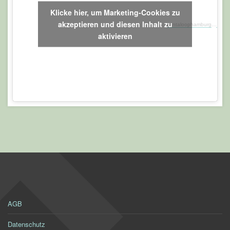
Klicke hier, um Marketing-Cookies zu
akzeptieren und diesen Inhalt zu
cantaloophamburg
·
Kalei
aktivieren
AGB
Datenschutz