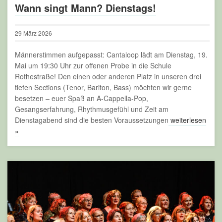
Wann singt Mann? Dienstags!
29
März
2026
Männerstimmen aufgepasst: Cantaloop lädt am Dienstag, 19.
Mai um 19:30 Uhr zur offenen Probe in die Schule
Rothestraße! Den einen oder anderen Platz in unseren drei
tiefen Sections (Tenor, Bariton, Bass) möchten wir gerne
besetzen – euer Spaß an A-Cappella-Pop,
Gesangserfahrung, Rhythmusgefühl und Zeit am
Dienstagabend sind die besten Voraussetzungen
weiterlesen
»