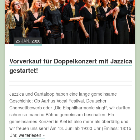
25
JAN.
2026
Vorverkauf für Doppelkonzert mit Jazzica
gestartet!
Jazzica und Cantaloop haben eine lange gemeinsame
Geschichte: Ob Aarhus Vocal Festival, Deutscher
Chorwettbewerb oder „Die Elbphilharmonie singt“, wir durften
schon so manche Bühne gemeinsam beschallen. Ein
gemeinsames Konzert in Kiel ist also mehr als überfällig und
wir freuen uns sehr! Am 13. Juni ab 19:00 Uhr (Einlass: 18:15
Uhr,
weiterlesen »