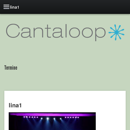
lina1
Termine
lina1