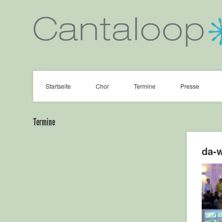
Startseite
Chor
Termine
Presse
Termine
da-w