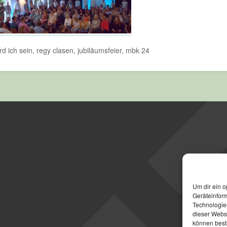
d ich sein, regy clasen, jubiläumsfeier, mbk 24
Um dir ein o
Geräteinfor
Technologien
dieser Websi
können best