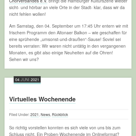
Chorverbandes e.V.
bringt die Hamburger Kulturszene wieder
sicht- und hörbar an viele Orte in der Stadt- klar, dass wir da
nicht fehlen wollen!
Am Samstag, den 04. September um 17:45 Uhr entern wir mit
frischem Programm den Altonaer Balkon – wie geschaffen für
eine sprühende „umsonst-und-draußen“-Sause! Soviel sei
bereits verraten: Wir waren nicht untätig in den vergangenen
Monaten, es gibt also einige Neuheiten auf die Ohren!
Sehen wir uns?
04
JUNI
2021
Virtuelles Wochenende
Filed Under:
2021
,
News
,
Rückblick
So richtig vorstellen konnten es sich viele von uns bis zum
Schluss nicht. Ein Proben-Wochenende im Onlineformat?