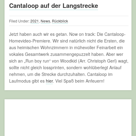
Cantaloop auf der Langstrecke
Filed Under:
2021
,
News
,
Rückblick
Jetzt haben auch wir es getan. Now on track: Die Cantaloop-
Homevideo-Premiere. Wir sind natürlich nicht die Ersten, die
aus heimischen Wohnzimmern in mühevoller Feinarbeit ein
vokales Gesamtwerk zusammengepuzzelt haben. Aber wer
sich an „Run boy run“ von Woodkid (Arr. Christoph Gerl) wagt,
sollte nicht gleich lossprinten, sondern wohlüberlegt Anlauf
nehmen, um die Strecke durchzuhalten. Cantaloop im
Laufmodus gibt es
hier
. Viel Spaß beim Anfeuern!
06
JAN.
2021
2020, wir müssen reden!
Filed Under:
2021
,
News
,
Rückblick