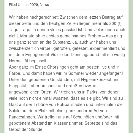
Langzeitgedächtnis festgesetzt – wie schön, was alles noch
geht! Außerdem sind wir schon fast blind in der Lage, einen
Mindestabstand von 2,50 Metern zu berechnen. Und wir
werden insgesamt robuster. („Bei dem bisschen Nieselregen
gehen wir doch nicht rein!“)
Am Wichtigsten aber ist: Man merkt, was gefehlt hat – und
welch ein Glück es ist, wieder gemeinsam singen zu dürfen!
Und weil Originalzitate von Chorleitern dies viel besser
zusammenfassen als jedes erdachte Wort, bleibt nur zu
sagen: „Das war wieder Chor, Leute!“
In diesem Sinne: Bleibt wachsam – wir hören uns!
14
JAN.
2020
Cantaloop ganz heimatlich
Filed Under:
2020
,
News
Daheim ist´s am Schönsten. Und daher bleiben wir für unser