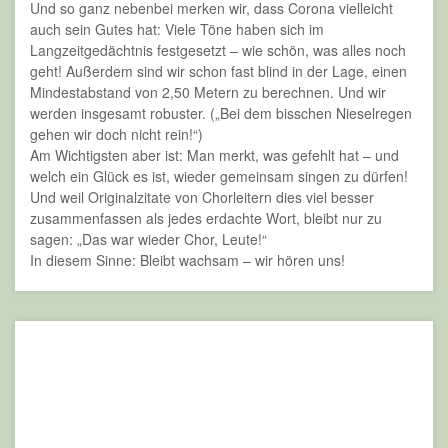
nächstes Konzert einfach an der Elbe. Und freuen uns über
die Einladung von
HOME
. Für den erfrischend jungen
Hamburger Jazz- und Popchor ist sein Name mehr als
Programm: Ein komplettes Repertoire zum Thema
Heimat
legte den Grundstein für fünfstimmige a Cappella-
Arrangements und Eigenkompositionen, bei denen auch wir
uns ganz zuhause fühlen. Und daher bitten wir mit Freude
zum Doppelkonzert am Samstag, den 22.02 um 20.00 Uhr in
den Tschaikowsky-Saal (Tschaikowskyplatz 2, 20355
Hamburg). Karten für dieses Heimspiel gibt es ebenfalls ums
Eck und nur einen
Klick
entfernt.
1
2
3
…
8
Weiter »
Soundcloud