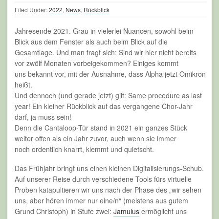
Filed Under:
2022
,
News
,
Rückblick
Jahresende 2021. Grau in vielerlei Nuancen, sowohl beim
Blick aus dem Fenster als auch beim Blick auf die
Gesamtlage. Und man fragt sich: Sind wir hier nicht bereits
vor zwölf Monaten vorbeigekommen? Einiges kommt
uns bekannt vor, mit der Ausnahme, dass Alpha jetzt Omikron
heißt.
Und dennoch (und gerade jetzt) gilt: Same procedure as last
year! Ein kleiner Rückblick auf das vergangene Chor-Jahr
darf, ja muss sein!
Denn die Cantaloop-Tür stand in 2021 ein ganzes Stück
weiter offen als ein Jahr zuvor, auch wenn sie immer
noch ordentlich knarrt, klemmt und quietscht.
Das Frühjahr bringt uns einen kleinen Digitalisierungs-Schub.
Auf unserer Reise durch verschiedene Tools fürs virtuelle
Proben katapultieren wir uns nach der Phase des „wir sehen
uns, aber hören immer nur eine/n“ (meistens aus gutem
Grund Christoph) in Stufe zwei:
Jamulus
ermöglicht uns