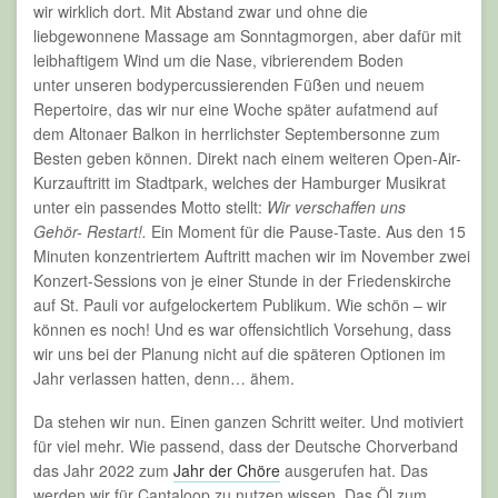
wir wirklich dort. Mit Abstand zwar und ohne die
liebgewonnene Massage am Sonntagmorgen, aber dafür mit
leibhaftigem Wind um die Nase, vibrierendem Boden
unter unseren bodypercussierenden Füßen und neuem
Repertoire, das wir nur eine Woche später aufatmend auf
dem Altonaer Balkon in herrlichster Septembersonne zum
Besten geben können. Direkt nach einem weiteren Open-Air-
Kurzauftritt im Stadtpark, welches der Hamburger Musikrat
unter ein passendes Motto stellt:
Wir verschaffen uns
Gehör- Restart!.
Ein Moment für die Pause-Taste. Aus den 15
Minuten konzentriertem Auftritt machen wir im November zwei
Konzert-Sessions von je einer Stunde in der Friedenskirche
auf St. Pauli vor aufgelockertem Publikum. Wie schön – wir
können es noch! Und es war offensichtlich Vorsehung, dass
wir uns bei der Planung nicht auf die späteren Optionen im
Jahr verlassen hatten, denn… ähem.
Da stehen wir nun. Einen ganzen Schritt weiter. Und motiviert
für viel mehr. Wie passend, dass der Deutsche Chorverband
das Jahr 2022 zum
Jahr der Chöre
ausgerufen hat. Das
werden wir für Cantaloop zu nutzen wissen. Das Öl zum