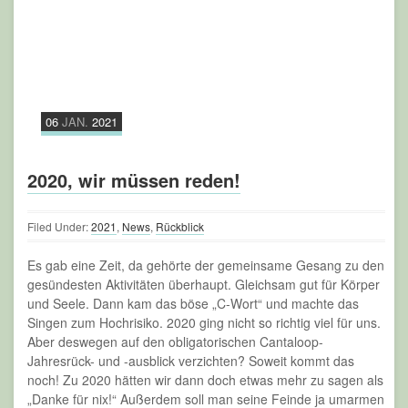
Es gab eine Zeit, da gehörte der gemeinsame Gesang zu den
gesündesten Aktivitäten überhaupt. Gleichsam gut für Körper
und Seele. Dann kam das böse „C-Wort“ und machte das
Singen zum Hochrisiko. 2020 ging nicht so richtig viel für uns.
Aber deswegen auf den obligatorischen Cantaloop-
Jahresrück- und -ausblick verzichten? Soweit kommt das
noch! Zu 2020 hätten wir dann doch etwas mehr zu sagen als
„Danke für nix!“ Außerdem soll man seine Feinde ja umarmen
und sie so bewegungsunfähig machen.
weiterlesen »
27
SEP.
2020
Cantaloop taucht wieder auf
Filed Under:
2020
,
News