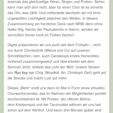
erstmals das gleichzeitige Hören, Singen und Proben. Sehen
kann man sich dort nicht, aber für einen Chor ist es ohnehin
das Ohr, was zählt. Und mittlerweile wechseln wir mit einer
ungewollten Leichtigkeit zwischen den Welten. In diesem
Zusammenhang ein herzlicher Dank nach NRW, denn ohne
Heiko Ittig, Kantor der Pauluskirche in Hamm, würden wir
vermutlich immer noch im Trüben fischen!
Digital präsentieren wir uns auch seit dem Frühjahr – nicht
nur durch Chortechnik (Mikros und Co) auf unseren
Schreibtischen, nein, auch Cantaloops erstes Homevideo,
mühevoll zusammengesetzt und überarbeitet seit dem
Sommer 2020, erblickt das Licht der Welt. Unsere Version
von
Run boy run
(Orig. Woodkid, Arr. Christoph Gerl) geht auf
die Strecke und macht Lust auf mehr.
Dieses „Mehr“ ereilt uns dann im Mai in Form eines virtuellen
Chorwochenendes, das im Rahmen der Möglichkeiten perfekt
durchorchestriert ist. Mit Proben, der offenen Bühne,
dem Kneipenquiz und der Tanzmukke wähnen wir uns fast
schon auf dem Klinthof. Und kaum drei Monate später sind